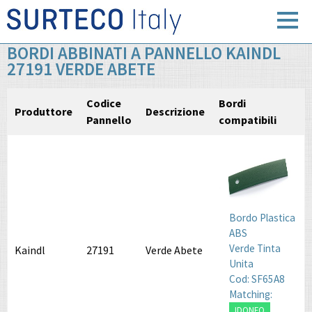
BORDI ABBINATI A PANNELLO KAINDL
27191 VERDE ABETE
Codice
Bordi
Produttore
Descrizione
Pannello
compatibili
Bordo Plastica
ABS
Verde Tinta
Kaindl
27191
Verde Abete
Unita
Cod: SF65A8
Matching:
IDONEO