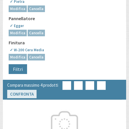
✓ Pietra
Modifica
Cancella
Pannellatore
✓ Egger
Modifica
Cancella
Finitura
✓ W-200 Cera Media
Modifica
Cancella
Filtri
Compara massimo 4 prodotti
CONFRONTA