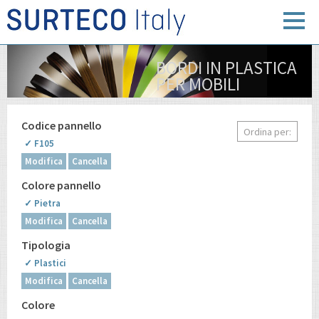
BORDI IN PLASTICA
PER MOBILI
Codice pannello
Ordina per:
✓ F105
Modifica
Cancella
Colore pannello
✓ Pietra
Modifica
Cancella
Tipologia
✓ Plastici
Modifica
Cancella
Colore