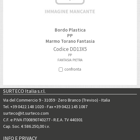
Bordo Plastica
PP
Marmo Torano Fantasia
Codice
DD13X5
PP
FANTASIA
PIETRA
confronta
SURTECO Italia s.r.l.
Via del Commercio 9 - 31059 · Zero Branco (Treviso) - Italia
Tel. +39 0422 148 1020
- Fax +39 0422 145 1087
surteco@it.surteco.com
C.F. e P.IVA IT00890740277 - R.E.A. TV 440301
Cap. Soc. € 586.250,00 i.v.
INFO E PRIVACY