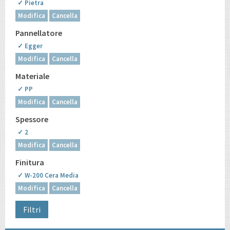
✓ Pietra
Modifica
Cancella
Pannellatore
✓ Egger
Modifica
Cancella
Materiale
✓ PP
Modifica
Cancella
Spessore
✓ 2
Modifica
Cancella
Finitura
✓ W-200 Cera Media
Modifica
Cancella
Filtri