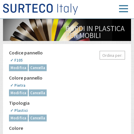
BORDI IN PLASTICA
PER MOBILI
Codice pannello
Ordina per:
✓ F105
Modifica
Cancella
Colore pannello
✓ Pietra
Modifica
Cancella
Tipologia
✓ Plastici
Modifica
Cancella
Colore