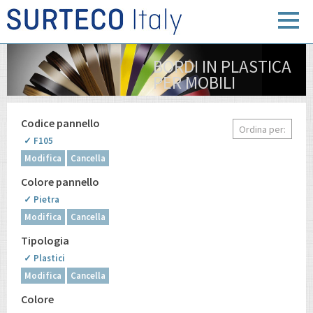
BORDI IN PLASTICA
PER MOBILI
Codice pannello
Ordina per:
✓ F105
Modifica
Cancella
Colore pannello
✓ Pietra
Modifica
Cancella
Tipologia
✓ Plastici
Modifica
Cancella
Colore