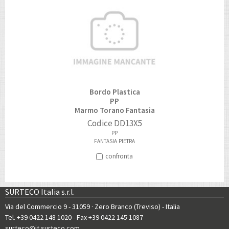
Bordo Plastica
PP
Marmo Torano Fantasia
Codice
DD13X5
PP
FANTASIA
PIETRA
confronta
SURTECO Italia s.r.l.
Via del Commercio 9 - 31059 · Zero Branco (Treviso) - Italia
Tel. +39 0422 148 1020
- Fax +39 0422 145 1087
surteco@it.surteco.com