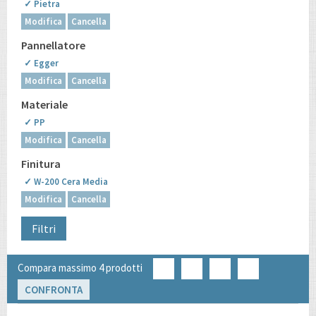
✓ Pietra
Modifica
Cancella
Pannellatore
✓ Egger
Modifica
Cancella
Materiale
✓ PP
Modifica
Cancella
Finitura
✓ W-200 Cera Media
Modifica
Cancella
Filtri
Compara massimo 4 prodotti
CONFRONTA