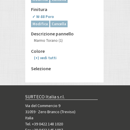
Finitura
✓ W-88 Poro
Modifica
Cancella
Descrizione pannello
Marmo Torano
(1)
Colore
(+)
vedi tutti
Selezione
SURTECO Italia s.r.l.
Via del Commercio 9
31059 · Zero Branco (Treviso)
Italia
Tel. +39 0422 148 1020