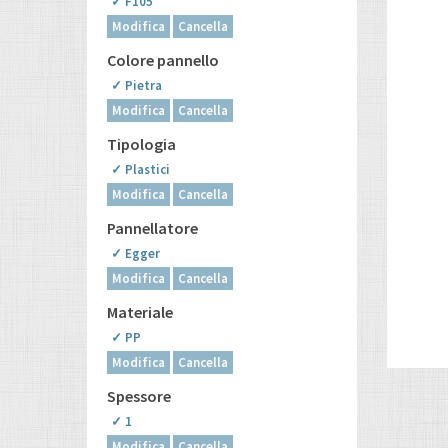
✓ F105
Modifica
Cancella
Colore pannello
✓ Pietra
Modifica
Cancella
Tipologia
✓ Plastici
Modifica
Cancella
Pannellatore
✓ Egger
Modifica
Cancella
Materiale
✓ PP
Modifica
Cancella
Spessore
✓ 1
Modifica
Cancella