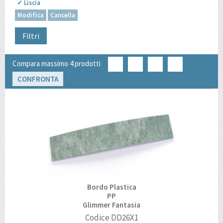
✓ Liscia
Modifica
Cancella
Filtri
Compara massimo 4 prodotti
CONFRONTA
Bordo Plastica
PP
Glimmer Fantasia
Codice
DD26X1