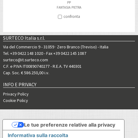
PP
FANTASIA
PIETRA
confronta
SURTECO Italia s.r.l.
Via del Commercio 9 - 31059 · Zero Branco (Treviso) - Italia
Tel. +39 0422 148 1020
- Fax +39 0422 145 1087
surteco@it.surteco.com
C.F. e P.IVA IT00890740277 - R.E.A. TV 440301
Cap. Soc. € 586.250,00 i.v.
INFO E PRIVACY
Privacy Policy
Cookie Policy
Le tue preferenze relative alla privacy
Informativa sulla raccolta