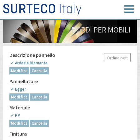
BORDI PER MOBILI
Descrizione pannello
Ordina per:
✓ Ardesia Diamante
Modifica
Cancella
Pannellatore
✓ Egger
Modifica
Cancella
Materiale
✓ PP
Modifica
Cancella
Finitura