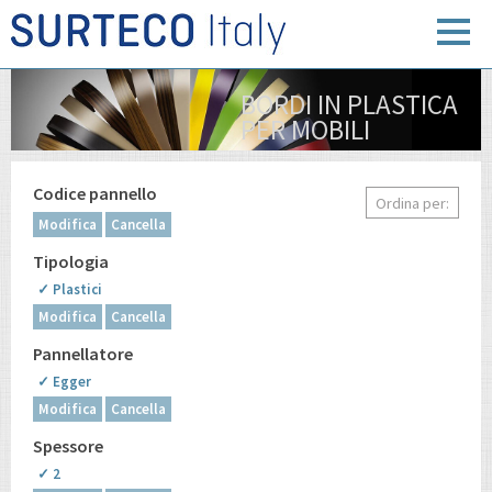
BORDI IN PLASTICA
PER MOBILI
Codice pannello
Ordina per:
Modifica
Cancella
Tipologia
✓ Plastici
Modifica
Cancella
Pannellatore
✓ Egger
Modifica
Cancella
Spessore
✓ 2