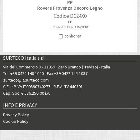
PP
Rovere Provenza Decoro Legno
Codice
DC24X0
PP
DECORO LEGNO
ROVERE
confronta
SURTECO Italia s.r.l.
Via del Commercio 9 - 31059 · Zero Branco (Treviso) - Italia
Tel. +39 0422 148 1020
- Fax +39 0422 145 1087
surteco@it.surteco.com
C.F. e P.IVA IT00890740277 - R.E.A. TV 440301
Cap. Soc. € 586.250,00 i.v.
INFO E PRIVACY
Privacy Policy
Cookie Policy