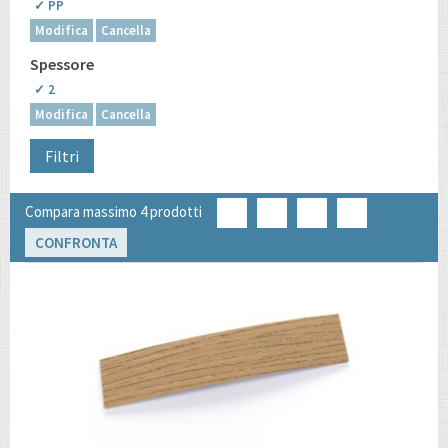
✓ PP
Modifica
Cancella
Spessore
✓ 2
Modifica
Cancella
Filtri
Compara massimo 4 prodotti
CONFRONTA