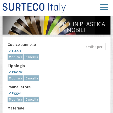
BORDI IN PLASTICA
PER MOBILI
Codice pannello
Ordina per:
✓ H3271
Modifica
Cancella
Tipologia
✓ Plastici
Modifica
Cancella
Pannellatore
✓ Egger
Modifica
Cancella
Materiale