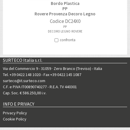
Bordo Plastica
PP
Rovere Provenza Decoro Legno
Codice
DC24X0
PP
DECORO LEGNO
ROVERE
confronta
SURTECO Italia s.r.l.
Via del Commercio 9 - 31059 · Zero Branco (Treviso) - Italia
Tel. +39 0422 148 1020
- Fax +39 0422 145 1087
surteco@it.surteco.com
C.F. e P.IVA IT00890740277 - R.E.A. TV 440301
Cap. Soc. € 586.250,00 i.v.
INFO E PRIVACY
Privacy Policy
Cookie Policy