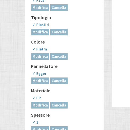
✓ F105
Modifica
Cancella
Tipologia
✓ Plastici
Modifica
Cancella
Colore
✓ Pietra
Modifica
Cancella
Pannellatore
✓ Egger
Modifica
Cancella
Materiale
✓ PP
Modifica
Cancella
Spessore
✓ 1
Modifica
Cancella