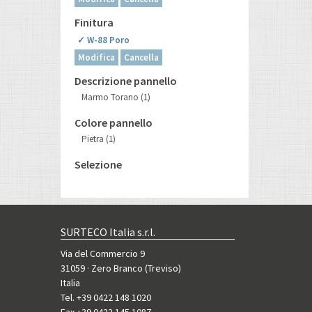
Finitura
✓ W-88 Poro
Modifica
Cancella
Descrizione pannello
Marmo Torano
(1)
Colore pannello
Pietra
(1)
Selezione
SURTECO Italia s.r.l.
Via del Commercio 9
31059 · Zero Branco (Treviso)
Italia
Tel. +39 0422 148 1020