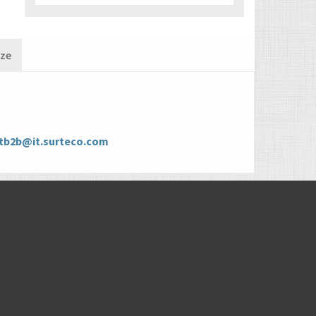
nze
tb2b@it.surteco.com