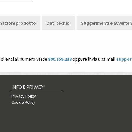
mazioni prodotto
Dati tecnici
Suggerimenti e avverte
o clienti al numero verde
800.159.238
oppure invia una mail
suppor
INFO E PRIVACY
Privacy Policy
Cookie Policy