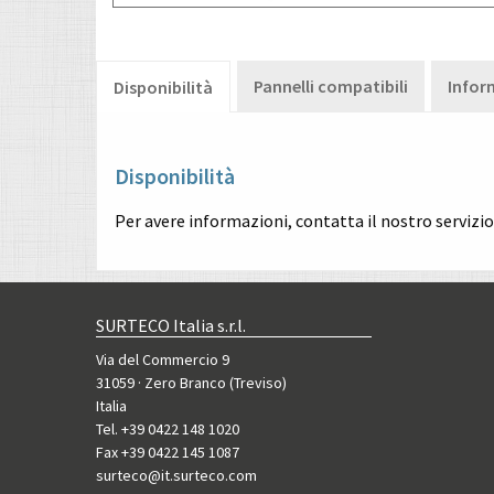
Pannelli compatibili
Infor
Disponibilità
Disponibilità
Per avere informazioni, contatta il nostro servizi
SURTECO Italia s.r.l.
Via del Commercio 9
31059 · Zero Branco (Treviso)
Italia
Tel. +39 0422 148 1020
Fax +39 0422 145 1087
surteco@it.surteco.com