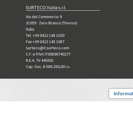
SURTECO Italia s.r.l.
Via del Commercio 9
31059 · Zero Branco (Treviso)
Italia
Tel. +39 0422 148 1020
Fax +39 0422 145 1087
surteco@it.surteco.com
C.F. e P.IVA IT00890740277
R.E.A. TV 440301
Cap. Soc. € 586.250,00 i.v.
Informat