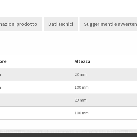
mazioni prodotto
Dati tecnici
Suggerimenti e avverte
ore
Altezza
m
23 mm
m
100 mm
23 mm
100 mm