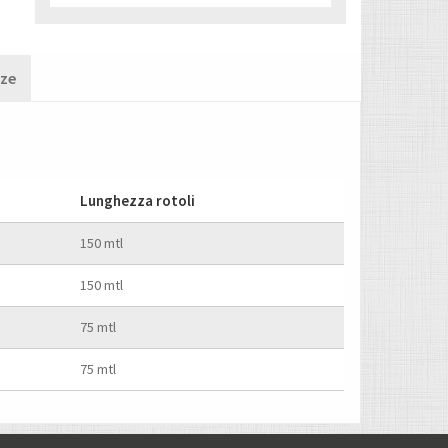
nze
Lunghezza rotoli
150 mtl
150 mtl
75 mtl
75 mtl