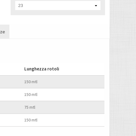
23
nze
Lunghezza rotoli
150 mtl
150 mtl
75 mtl
150 mtl