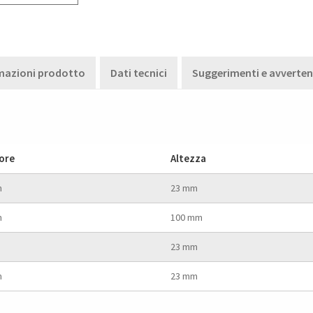
mazioni prodotto
Dati tecnici
Suggerimenti e avverte
ore
Altezza
m
23 mm
m
100 mm
23 mm
m
23 mm