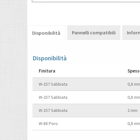
Pannelli compatibili
Infor
Disponibilità
Disponibilità
Finitura
Spess
W-257 Sabbiata
0,8 m
W-257 Sabbiata
0,8 m
W-257 Sabbiata
2 mm
W-88 Poro
0,8 m