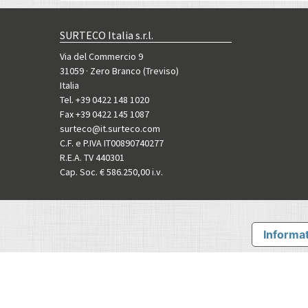
SURTECO Italia s.r.l.
Via del Commercio 9
31059 · Zero Branco (Treviso)
Italia
Tel. +39 0422 148 1020
Fax +39 0422 145 1087
surteco@it.surteco.com
C.F. e P.IVA IT00890740277
R.E.A. TV 440301
Cap. Soc. € 586.250,00 i.v.
Informat