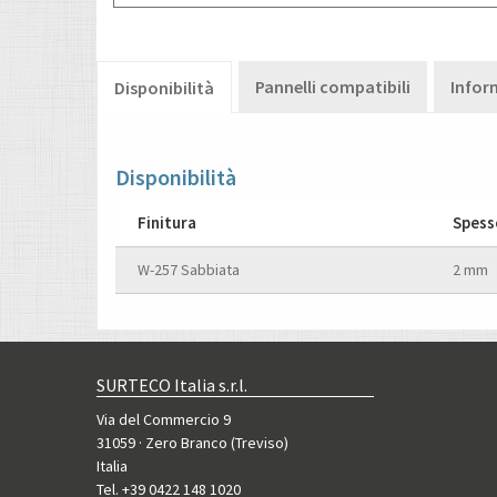
Pannelli compatibili
Infor
Disponibilità
Disponibilità
Finitura
Spess
W-257 Sabbiata
2 mm
SURTECO Italia s.r.l.
Via del Commercio 9
31059 · Zero Branco (Treviso)
Italia
Tel. +39 0422 148 1020