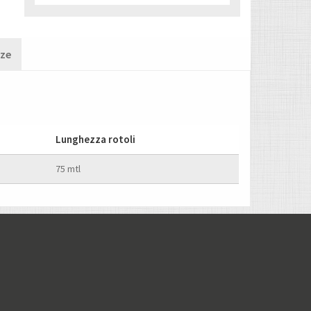
nze
Lunghezza rotoli
75 mtl