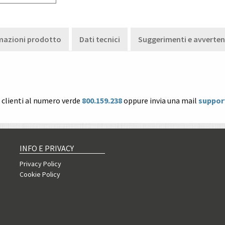
mazioni prodotto
Dati tecnici
Suggerimenti e avverte
o clienti al numero verde
800.159.238
oppure invia una mail
suppor
INFO E PRIVACY
Privacy Policy
Cookie Policy