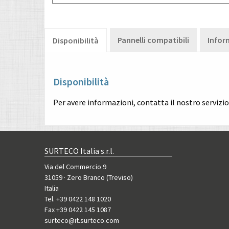
Pannelli compatibili
Infor
Disponibilità
Disponibilità
Per avere informazioni, contatta il nostro servizi
SURTECO Italia s.r.l.
Via del Commercio 9
31059 · Zero Branco (Treviso)
Italia
Tel. +39 0422 148 1020
Fax +39 0422 145 1087
surteco@it.surteco.com