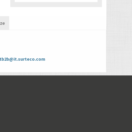
nze
tb2b@it.surteco.com