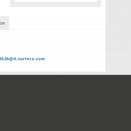
nze
tb2b@it.surteco.com