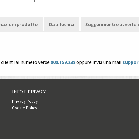
mazioni prodotto
Dati tecnici
Suggerimenti e avverte
o clienti al numero verde
800.159.238
oppure invia una mail
suppor
INFO E PRIVACY
Privacy Policy
Cookie Policy