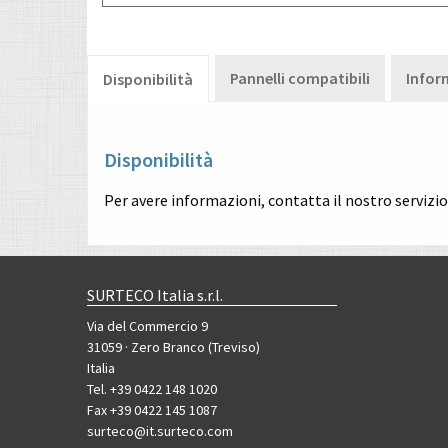
Pannelli compatibili
Infor
Disponibilità
Disponibilità
Per avere informazioni, contatta il nostro servizi
SURTECO Italia s.r.l.
Via del Commercio 9
31059 · Zero Branco (Treviso)
Italia
Tel. +39 0422 148 1020
Fax +39 0422 145 1087
surteco@it.surteco.com