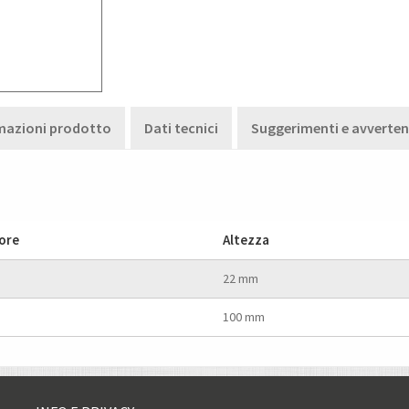
mazioni prodotto
Dati tecnici
Suggerimenti e avverte
ore
Altezza
22 mm
100 mm