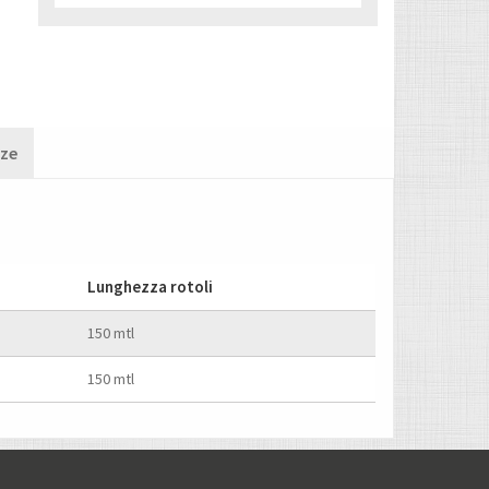
nze
Lunghezza rotoli
150 mtl
150 mtl