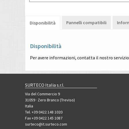
Pannelli compatibili
Infor
Disponibilità
Disponibilità
Per avere informazioni, contatta il nostro servizi
SURTECO Italia s.r.l.
Via del Commercio 9
31059 · Zero Branco (Treviso)
Italia
Tel. +39 0422 148 1020
Fax +39 0422 145 1087
surteco@it.surteco.com