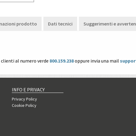
mazioni prodotto
Dati tecnici
Suggerimenti e avverte
o clienti al numero verde
800.159.238
oppure invia una mail
suppor
INFO E PRIVACY
Privacy Policy
Cookie Policy