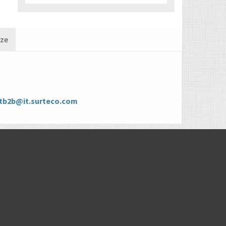
nze
tb2b@it.surteco.com