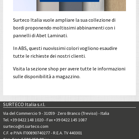
Surteco Italia vuole ampliare la sua collezione di
bordi proponendo moltissimi abbinamenti con i
pannelli di Abet Laminati.
In ABS, questi nuovissimi colori vogliono esaudire
tutte le richieste dei nostri clienti.
Visita la sezione shop per avere tutte le informazioni
sulle disponibilità a magazzino.
SURTECO Italia s.r.l.
Via del Commercio 9 - 31059 · Zero Branco (Treviso) - Italia
Tel. +39 0422 148 1020
- Fax +39 0422 145 1087
surteco@it.surteco.com
C.F. e P.IVA IT00890740277 - R.E.A. TV 440301